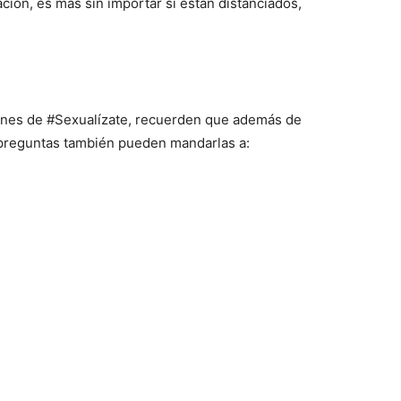
ación, es más sin importar si están distanciados,
ernes de #Sexualízate, recuerden que además de
preguntas también pueden mandarlas a: