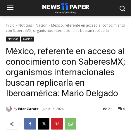
Inicio
Noticias
Nación
México, referente en acceso al conocimiento
con SaberesMX; organismos internacionales buscan replicarla...
Noticias
Nación
México, referente en acceso al
conocimiento con SaberesMX;
organismos internacionales
buscan replicarla en
Iberoamérica: Mario Delgado
By
Eder Zarate
junio 13, 2026
29
0