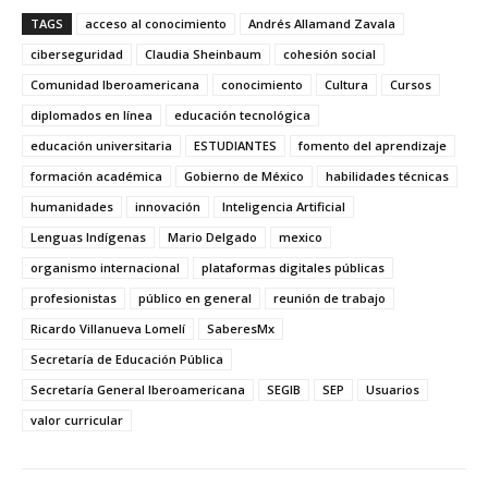
TAGS
acceso al conocimiento
Andrés Allamand Zavala
ciberseguridad
Claudia Sheinbaum
cohesión social
Comunidad Iberoamericana
conocimiento
Cultura
Cursos
diplomados en línea
educación tecnológica
educación universitaria
ESTUDIANTES
fomento del aprendizaje
formación académica
Gobierno de México
habilidades técnicas
humanidades
innovación
Inteligencia Artificial
Lenguas Indígenas
Mario Delgado
mexico
organismo internacional
plataformas digitales públicas
profesionistas
público en general
reunión de trabajo
Ricardo Villanueva Lomelí
SaberesMx
Secretaría de Educación Pública
Secretaría General Iberoamericana
SEGIB
SEP
Usuarios
valor curricular