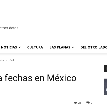
otros datos
NOTICIAS
CULTURA
LAS PLANAS
DEL OTRO LADO
ste otoño!
a fechas en México
23
0