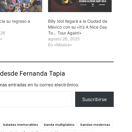
ia su regreso a
Billy Idol llegará a la Ciudad de
México con su «It’s A Nice Day
026
To… Tour Again!»
a»
agosto 26, 2025
En «Música»
desde Fernanda Tapia
imas entradas en tu correo electrónico.
Suscribirse
baladas memorables
banda multiplatino
bandas modernas