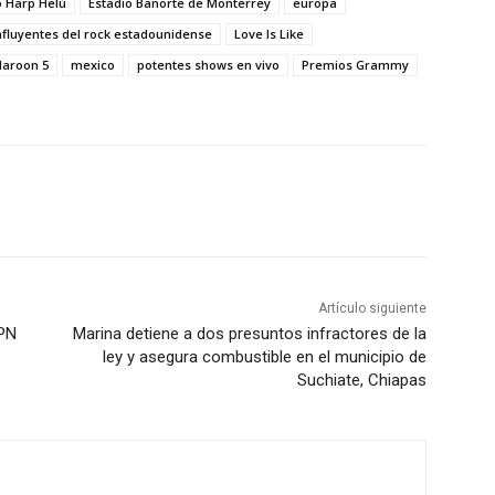
o Harp Helú
Estadio Banorte de Monterrey
europa
nfluyentes del rock estadounidense
Love Is Like
aroon 5
mexico
potentes shows en vivo
Premios Grammy
Artículo siguiente
IPN
Marina detiene a dos presuntos infractores de la
ley y asegura combustible en el municipio de
Suchiate, Chiapas