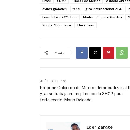
Brasil
CDMX
Ciudad de México
estadio Alfred
éxitos globales
fans
gira internacional 2026
i
Love Is Like 2025 Tour
Madison Square Garden
M
Songs About Jane
The Forum
Cuota
Artículo anterior
Propone Gobierno de México democratizar al 
y ya se trabaja en un plan con la SHCP para
fortalecerlo: Mario Delgado
Eder Zarate