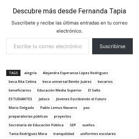
Descubre más desde Fernanda Tapia
Suscríbete y recibe las últimas entradas en tu correo
electrónico.
Escribe tu correo electrónico…
Suscribirse
TAGS
alegría
Alejandra Esperanza López Rodríguez
beca Rita Cetina
beca universal Benito Juárez
becarios
beneficiarios
Educación Media Superior
El Salto
ESTUDIANTES
Jalisco
Jóvenes Escribiendo el Futuro
Mario Delgado
Pablo Lemus Navarro
paz
preparatorias públicas
proyectos
Secretaría de Educación Pública
SEP
sueños
Tania Rodríguez Mora
tranquilidad
uniformes escolares