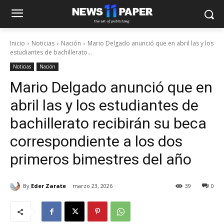
Inicio
Noticias
Nación
Mario Delgado anunció que en abril las y los
estudiantes de bachillerato...
Noticias
Nación
Mario Delgado anunció que en
abril las y los estudiantes de
bachillerato recibirán su beca
correspondiente a los dos
primeros bimestres del año
By
Eder Zarate
marzo 23, 2026
39
0