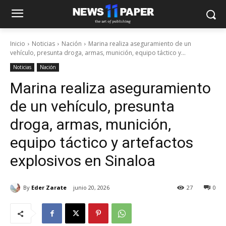
Inicio
Noticias
Nación
Marina realiza aseguramiento de un
vehículo, presunta droga, armas, munición, equipo táctico y...
Noticias
Nación
Marina realiza aseguramiento
de un vehículo, presunta
droga, armas, munición,
equipo táctico y artefactos
explosivos en Sinaloa
By
Eder Zarate
junio 20, 2026
27
0