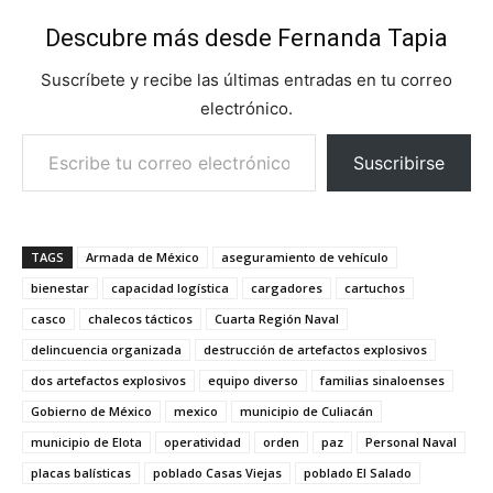
Descubre más desde Fernanda Tapia
Suscríbete y recibe las últimas entradas en tu correo
electrónico.
Escribe tu correo electrónico…
Suscribirse
TAGS
Armada de México
aseguramiento de vehículo
bienestar
capacidad logística
cargadores
cartuchos
casco
chalecos tácticos
Cuarta Región Naval
delincuencia organizada
destrucción de artefactos explosivos
dos artefactos explosivos
equipo diverso
familias sinaloenses
Gobierno de México
mexico
municipio de Culiacán
municipio de Elota
operatividad
orden
paz
Personal Naval
placas balísticas
poblado Casas Viejas
poblado El Salado