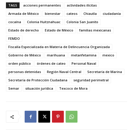
TAGS
acciones permanentes
actividades ilícitas
Armada de México
bienestar
cateos
Chiautla
ciudadanía
cocaína
Colonia Huitznahuac
Colonia San Juanito
Estado de derecho
Estado de México
familias mexicanas
FEMDO
Fiscalía Especializada en Materia de Delincuencia Organizada
Gobierno de México
marihuana
metanfetamina
mexico
orden público
órdenes de cateo
Personal Naval
personas detenidas
Región Naval Central
Secretaría de Marina
Secretaría de Protección Ciudadana
seguridad perimetral
Semar
situación jurídica
Texcoco de Mora