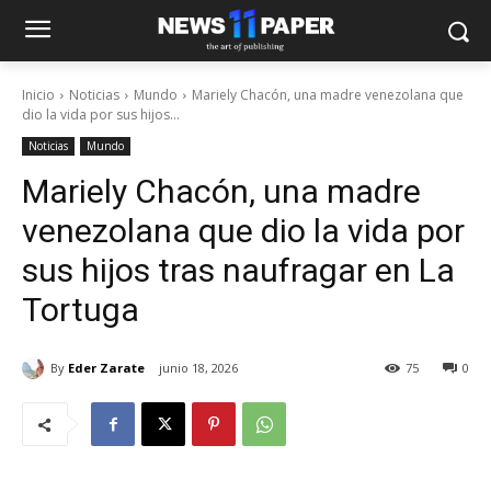
Inicio
Noticias
Mundo
Mariely Chacón, una madre venezolana que
dio la vida por sus hijos...
Noticias
Mundo
Mariely Chacón, una madre
venezolana que dio la vida por
sus hijos tras naufragar en La
Tortuga
By
Eder Zarate
junio 18, 2026
75
0