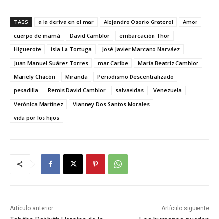
TAGS
a la deriva en el mar
Alejandro Osorio Graterol
Amor
cuerpo de mamá
David Camblor
embarcación Thor
Higuerote
isla La Tortuga
José Javier Marcano Narváez
Juan Manuel Suárez Torres
mar Caribe
María Beatriz Camblor
Mariely Chacón
Miranda
Periodismo Descentralizado
pesadilla
Remis David Camblor
salvavidas
Venezuela
Verónica Martínez
Vianney Dos Santos Morales
vida por los hijos
Artículo anterior
Artículo siguiente