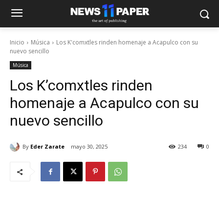
Inicio
Música
Los K'comxtles rinden homenaje a Acapulco con su
nuevo sencillo
Música
Los K’comxtles rinden
homenaje a Acapulco con su
nuevo sencillo
By
Eder Zarate
mayo 30, 2025
234
0