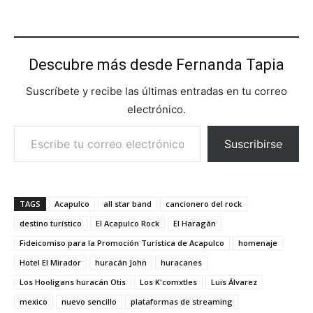
Descubre más desde Fernanda Tapia
Suscríbete y recibe las últimas entradas en tu correo
electrónico.
Escribe tu correo electrónico…
Suscribirse
TAGS
Acapulco
all star band
cancionero del rock
destino turístico
El Acapulco Rock
El Haragán
Fideicomiso para la Promoción Turística de Acapulco
homenaje
Hotel El Mirador
huracán John
huracanes
Los Hooligans huracán Otis
Los K'comxtles
Luis Álvarez
mexico
nuevo sencillo
plataformas de streaming