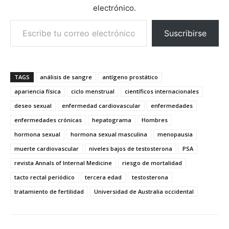
electrónico.
Escribe tu correo electrónico…
Suscribirse
TAGS
análisis de sangre
antígeno prostático
apariencia física
ciclo menstrual
científicos internacionales
deseo sexual
enfermedad cardiovascular
enfermedades
enfermedades crónicas
hepatograma
Hombres
hormona sexual
hormona sexual masculina
menopausia
muerte cardiovascular
niveles bajos de testosterona
PSA
revista Annals of Internal Medicine
riesgo de mortalidad
tacto rectal periódico
tercera edad
testosterona
tratamiento de fertilidad
Universidad de Australia occidental