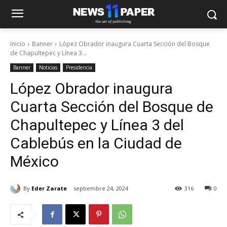
Inicio
Banner
López Obrador inaugura Cuarta Sección del Bosque
de Chapultepec y Línea 3...
Banner
Noticias
Presidencia
López Obrador inaugura
Cuarta Sección del Bosque de
Chapultepec y Línea 3 del
Cablebús en la Ciudad de
México
By
Eder Zarate
septiembre 24, 2024
316
0