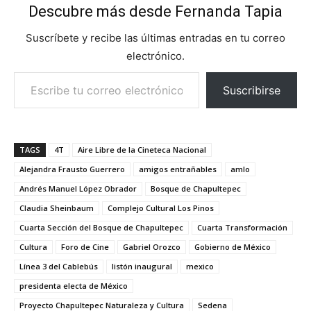
Descubre más desde Fernanda Tapia
Suscríbete y recibe las últimas entradas en tu correo
electrónico.
Escribe tu correo electrónico…
Suscribirse
TAGS
4T
Aire Libre de la Cineteca Nacional
Alejandra Frausto Guerrero
amigos entrañables
amlo
Andrés Manuel López Obrador
Bosque de Chapultepec
Claudia Sheinbaum
Complejo Cultural Los Pinos
Cuarta Sección del Bosque de Chapultepec
Cuarta Transformación
Cultura
Foro de Cine
Gabriel Orozco
Gobierno de México
Línea 3 del Cablebús
listón inaugural
mexico
presidenta electa de México
Proyecto Chapultepec Naturaleza y Cultura
Sedena