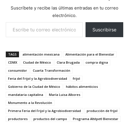
Suscríbete y recibe las últimas entradas en tu correo
electrónico.
Escribe tu correo electrónico…
Suscribirse
TAGS
alimentación mexicana
Alimentación para el Bienestar
CDMX
Ciudad de México
Clara Brugada
compra digna
consumidor
Cuarta Transformación
Feria del Frijol y la Agrobiodiversidad
frijol
Gobierno de la Ciudad de México
hábitos alimenticios
mandataria capitalina
María Luisa Albores
Monumento a la Revolución
Primera Feria del Frijol y la Agrobiodiversidad
producción de frijol
productores
productos del campo
Programa Altépetl Bienestar