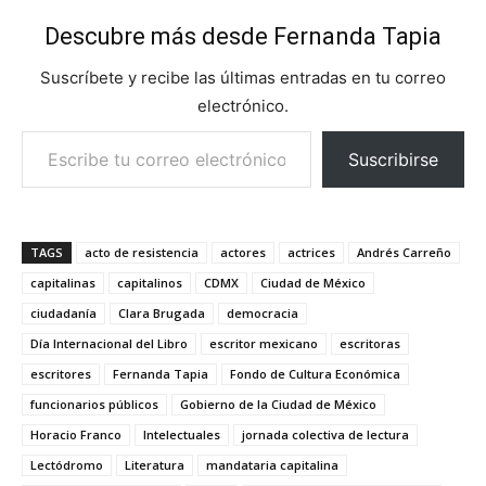
Descubre más desde Fernanda Tapia
Suscríbete y recibe las últimas entradas en tu correo
electrónico.
Escribe tu correo electrónico…
Suscribirse
TAGS
acto de resistencia
actores
actrices
Andrés Carreño
capitalinas
capitalinos
CDMX
Ciudad de México
ciudadanía
Clara Brugada
democracia
Día Internacional del Libro
escritor mexicano
escritoras
escritores
Fernanda Tapia
Fondo de Cultura Económica
funcionarios públicos
Gobierno de la Ciudad de México
Horacio Franco
Intelectuales
jornada colectiva de lectura
Lectódromo
Literatura
mandataria capitalina