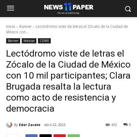
Inicio
Banner
Lectódromo viste de letras el Zócalo de la Ciudad de
México con...
Banner
Noticias
CDMX
Lectódromo viste de letras el
Zócalo de la Ciudad de México
con 10 mil participantes; Clara
Brugada resalta la lectura
como acto de resistencia y
democracia
By
Eder Zarate
abril 22, 2025
412
0