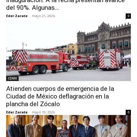
inauguración. A la fecha presentan avance
del 90%. Algunas...
Eder Zarate
-
mayo 21, 2026
0
CDMX
Atienden cuerpos de emergencia de la
Ciudad de México deflagración en la
plancha del Zócalo
Eder Zarate
-
mayo 19, 2026
0