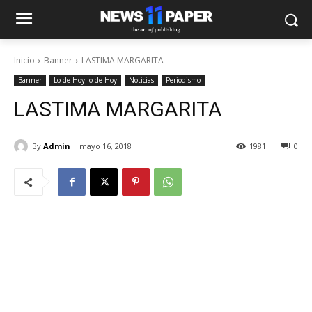
Inicio
Banner
LASTIMA MARGARITA
Banner
Lo de Hoy lo de Hoy
Noticias
Periodismo
LASTIMA MARGARITA
By
Admin
mayo 16, 2018
1981
0