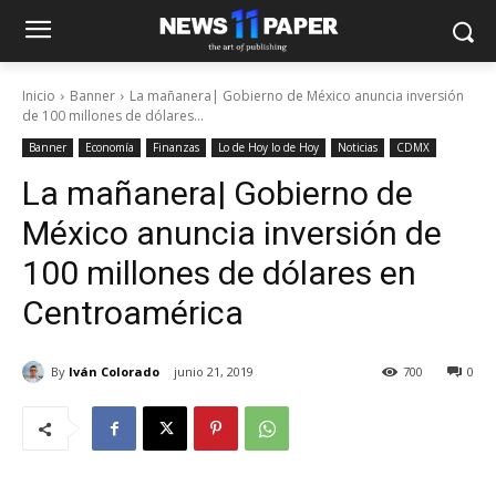
Inicio
Banner
La mañanera| Gobierno de México anuncia inversión
de 100 millones de dólares...
Banner
Economía
Finanzas
Lo de Hoy lo de Hoy
Noticias
CDMX
La mañanera| Gobierno de
México anuncia inversión de
100 millones de dólares en
Centroamérica
By
Iván Colorado
junio 21, 2019
700
0