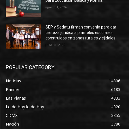
para Educación Básica y Normal
agosto 1, 2026
SEP y Sedatu firman convenio para dar
certeza jurídica a planteles escolares
construidos en zonas rurales y ejidales
julio 31, 2026
POPULAR CATEGORY
Noticias
14306
Banner
6183
Las Planas
4833
Lo de Hoy lo de Hoy
4020
CDMX
3855
Nación
3780