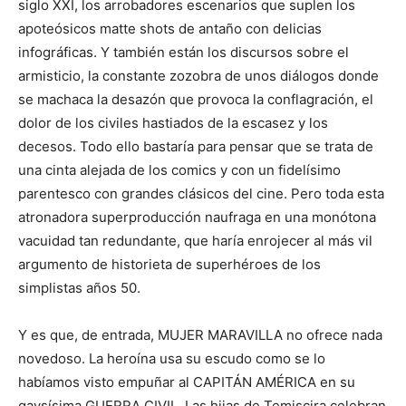
siglo XXI, los arrobadores escenarios que suplen los
apoteósicos matte shots de antaño con delicias
infográficas. Y también están los discursos sobre el
armisticio, la constante zozobra de unos diálogos donde
se machaca la desazón que provoca la conflagración, el
dolor de los civiles hastiados de la escasez y los
decesos. Todo ello bastaría para pensar que se trata de
una cinta alejada de los comics y con un fidelísimo
parentesco con grandes clásicos del cine. Pero toda esta
atronadora superproducción naufraga en una monótona
vacuidad tan redundante, que haría enrojecer al más vil
argumento de historieta de superhéroes de los
simplistas años 50.
Y es que, de entrada, MUJER MARAVILLA no ofrece nada
novedoso. La heroína usa su escudo como se lo
habíamos visto empuñar al CAPITÁN AMÉRICA en su
gaysísima GUERRA CIVIL. Las hijas de Temiscira celebran