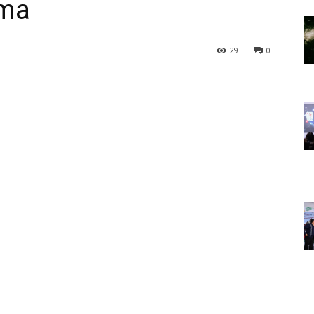
rma
29
0