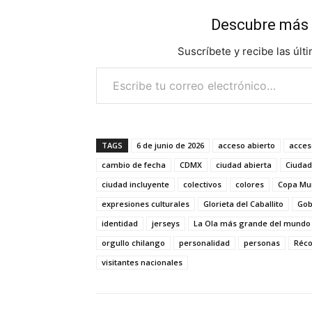
Descubre más 
Suscríbete y recibe las últ
Escribe tu correo electrónico…
TAGS
6 de junio de 2026
acceso abierto
acces
cambio de fecha
CDMX
ciudad abierta
Ciudad
ciudad incluyente
colectivos
colores
Copa Mun
expresiones culturales
Glorieta del Caballito
Gob
identidad
jerseys
La Ola más grande del mundo
orgullo chilango
personalidad
personas
Réco
visitantes nacionales