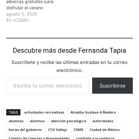
albercas gratuitas para
disfrutar el verano
agosto 5, 2026
En «CDMX»
Descubre más desde Fernanda Tapia
Suscríbete y recibe las últimas entradas en tu correo
electrónico.
Escribe tu correo electrónico…
Suscribirse
TAGS
actividades recreativas
Alcaldía Gustavo A Madero
alumnas
alumnos
atención psicológica
autoridades
becas del gobierno
CCH Vallejo
CDMX
Ciudad de México
Colegio de Ciencias y Humanidades
combate a la violencia