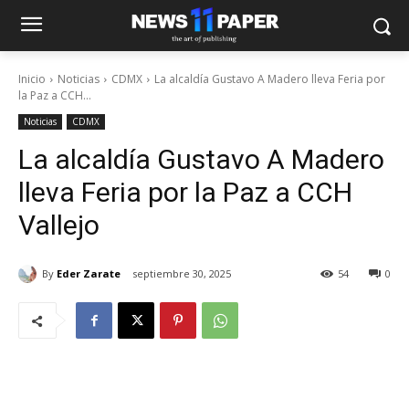
Inicio
Noticias
CDMX
La alcaldía Gustavo A Madero lleva Feria por
la Paz a CCH...
Noticias
CDMX
La alcaldía Gustavo A Madero
lleva Feria por la Paz a CCH
Vallejo
By
Eder Zarate
septiembre 30, 2025
54
0