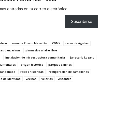
imas entradas en tu correo electrónico.
Suscribirse
adero
avenida Puerto Mazatlán
CDMX
cerro de águilas
tes danzarinas
gimnasios al aire libre
n
instalación de infraestructura comunitaria
Janecarlo Lozano
numentales
origen histórico
parques caninos
abandonada
raíces históricas
recuperación de camellones
o de identidad
vecinos
velarias
visitantes