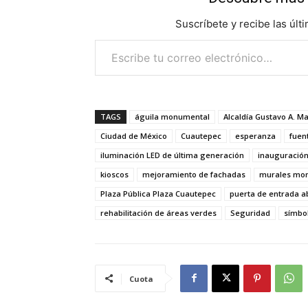
Suscríbete y recibe las últ
Escribe tu correo electrónico…
TAGS
águila monumental
Alcaldía Gustavo A. M
Ciudad de México
Cuautepec
esperanza
fuen
iluminación LED de última generación
inauguració
kioscos
mejoramiento de fachadas
murales mo
Plaza Pública Plaza Cuautepec
puerta de entrada 
rehabilitación de áreas verdes
Seguridad
símbol
Cuota