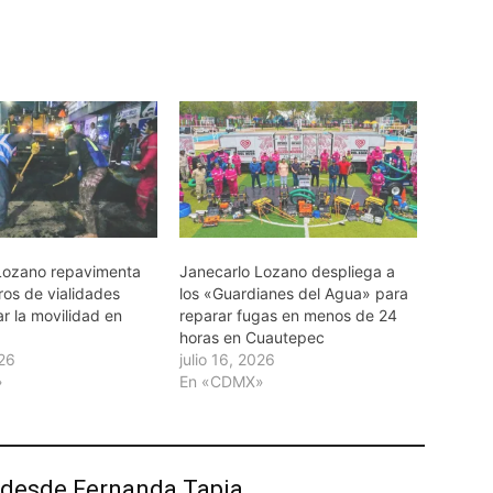
Lozano repavimenta
Janecarlo Lozano despliega a
ros de vialidades
los «Guardianes del Agua» para
r la movilidad en
reparar fugas en menos de 24
horas en Cuautepec
026
julio 16, 2026
»
En «CDMX»
desde Fernanda Tapia