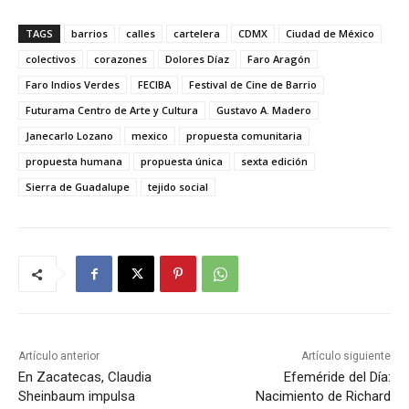
TAGS
barrios
calles
cartelera
CDMX
Ciudad de México
colectivos
corazones
Dolores Díaz
Faro Aragón
Faro Indios Verdes
FECIBA
Festival de Cine de Barrio
Futurama Centro de Arte y Cultura
Gustavo A. Madero
Janecarlo Lozano
mexico
propuesta comunitaria
propuesta humana
propuesta única
sexta edición
Sierra de Guadalupe
tejido social
Artículo anterior
Artículo siguiente
En Zacatecas, Claudia
Efeméride del Día:
Sheinbaum impulsa
Nacimiento de Richard