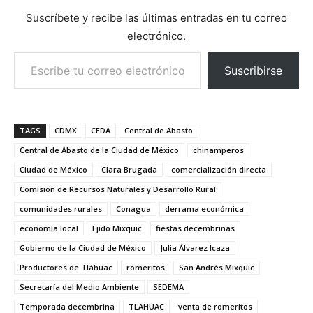
Suscríbete y recibe las últimas entradas en tu correo
electrónico.
Escribe tu correo electrónico…
Suscribirse
TAGS
CDMX
CEDA
Central de Abasto
Central de Abasto de la Ciudad de México
chinamperos
Ciudad de México
Clara Brugada
comercialización directa
Comisión de Recursos Naturales y Desarrollo Rural
comunidades rurales
Conagua
derrama económica
economía local
Ejido Mixquic
fiestas decembrinas
Gobierno de la Ciudad de México
Julia Álvarez Icaza
Productores de Tláhuac
romeritos
San Andrés Mixquic
Secretaría del Medio Ambiente
SEDEMA
Temporada decembrina
TLAHUAC
venta de romeritos