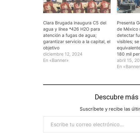
Clara Brugada inaugura C5 del
Presenta G
agua y línea *426 H2O para
de México 
atención a fugas de agua;
detectar f
garantizar servicio a la capital, el
visibles; s
objetivo
equivalente
diciembre 12, 2024
180 mil per
En «Banner»
abril 15, 2
En «Banne
Descubre más 
Suscríbete y recibe las últ
Escribe tu correo electrónico…