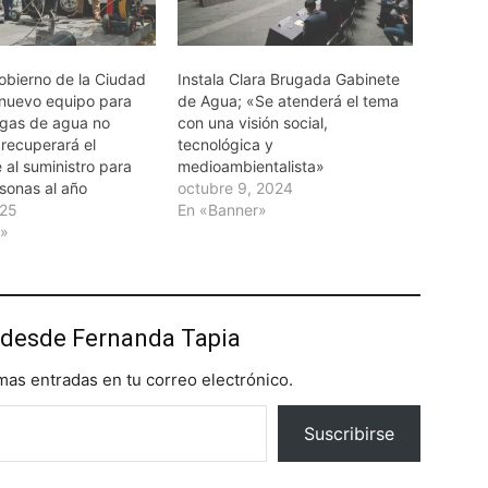
obierno de la Ciudad
Instala Clara Brugada Gabinete
nuevo equipo para
de Agua; «Se atenderá el tema
ugas de agua no
con una visión social,
e recuperará el
tecnológica y
 al suministro para
medioambientalista»
sonas al año
octubre 9, 2024
025
En «Banner»
r»
desde Fernanda Tapia
imas entradas en tu correo electrónico.
Suscribirse