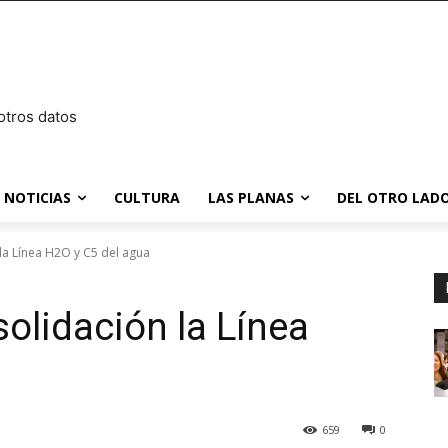
otros datos
NOTICIAS
CULTURA
LAS PLANAS
DEL OTRO LADO
la Línea H2O y C5 del agua
olidación la Línea
659
0