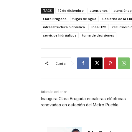
TAGS
12 de diciembre
atenciones
atenciónop
Clara Brugada
fugas de agua
Gobierno de la Ci
infraestructura hidráulica
línea H2O
recursos hí
servicios hidráulicos
toma de decisiones
Cuota
Artículo anterior
Inaugura Clara Brugada escaleras eléctricas
renovadas en estación del Metro Puebla