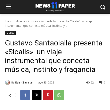
Inicio
Música
Gustavo Santaolalla presenta "Sicalis": un viaje
instrumental que conecta música, instinto y...
Música
Gustavo Santaolalla presenta
«Sicalis»: un viaje
instrumental que conecta
música, instinto y fragancia
By
Eder Zarate
mayo 13, 2026
22
0