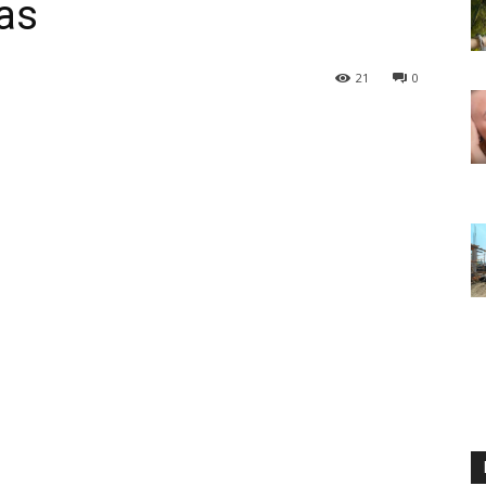
as
21
0