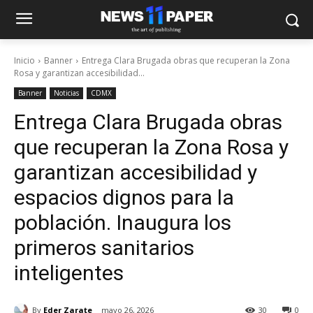
Inicio
Banner
Entrega Clara Brugada obras que recuperan la Zona
Rosa y garantizan accesibilidad...
Banner
Noticias
CDMX
Entrega Clara Brugada obras
que recuperan la Zona Rosa y
garantizan accesibilidad y
espacios dignos para la
población. Inaugura los
primeros sanitarios
inteligentes
By
Eder Zarate
mayo 26, 2026
30
0