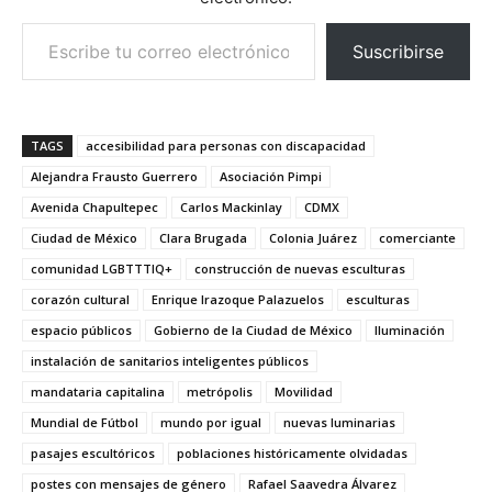
Escribe tu correo electrónico…
Suscribirse
TAGS
accesibilidad para personas con discapacidad
Alejandra Frausto Guerrero
Asociación Pimpi
Avenida Chapultepec
Carlos Mackinlay
CDMX
Ciudad de México
Clara Brugada
Colonia Juárez
comerciante
comunidad LGBTTTIQ+
construcción de nuevas esculturas
corazón cultural
Enrique Irazoque Palazuelos
esculturas
espacio públicos
Gobierno de la Ciudad de México
Iluminación
instalación de sanitarios inteligentes públicos
mandataria capitalina
metrópolis
Movilidad
Mundial de Fútbol
mundo por igual
nuevas luminarias
pasajes escultóricos
poblaciones históricamente olvidadas
postes con mensajes de género
Rafael Saavedra Álvarez