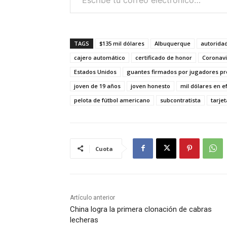
TAGS
$135 mil dólares
Albuquerque
autorida
cajero automático
certificado de honor
Coronavi
Estados Unidos
guantes firmados por jugadores pr
joven de 19 años
joven honesto
mil dólares en e
pelota de fútbol americano
subcontratista
tarje
Cuota
Artículo anterior
China logra la primera clonación de cabras
lecheras