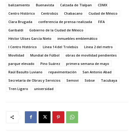
balizamiento
Buenavista
Calzada de Tlalpan
CDMX
Centro Histórico
Centrobús
Chabacano
Ciudad de México
Clara Brugada
conferencia de prensa realizada
FIFA
Garibaldi
Gobierno de la Ciudad de México
Héctor Ulises García Nieto
inmuebles emblemático
l Centro Histórico
Línea 14 del Trolebús
Línea 2 del metro
Movilidad
Mundial de Fútbol
obras de movilidad pendientes
parque elevado
Pino Suárez
primera semana de mayo
Raúl Basulto Luviano
repavimentación
San Antonio Abad
Secretaría de Obras y Servicios
Semovi
Sobse
Tacubaya
Tren Ligero
universidad