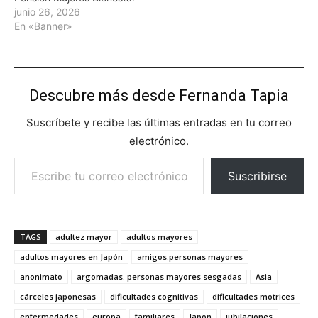
junio 26, 2026
En «Banner»
Descubre más desde Fernanda Tapia
Suscríbete y recibe las últimas entradas en tu correo
electrónico.
Escribe tu correo electrónico…
Suscribirse
TAGS
adultez mayor
adultos mayores
adultos mayores en Japón
amigos.personas mayores
anonimato
argomadas. personas mayores sesgadas
Asia
cárceles japonesas
dificultades cognitivas
dificultades motrices
enfermedades
europa
familiares
Japon
jubilaciones