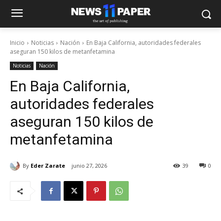
Inicio
Noticias
Nación
En Baja California, autoridades federales
aseguran 150 kilos de metanfetamina
Noticias
Nación
En Baja California,
autoridades federales
aseguran 150 kilos de
metanfetamina
By
Eder Zarate
junio 27, 2026
39
0