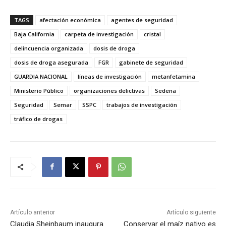
TAGS
afectación económica
agentes de seguridad
Baja California
carpeta de investigación
cristal
delincuencia organizada
dosis de droga
dosis de droga asegurada
FGR
gabinete de seguridad
GUARDIA NACIONAL
líneas de investigación
metanfetamina
Ministerio Público
organizaciones delictivas
Sedena
Seguridad
Semar
SSPC
trabajos de investigación
tráfico de drogas
Artículo anterior
Artículo siguiente
Claudia Sheinbaum inaugura
Conservar el maíz nativo es