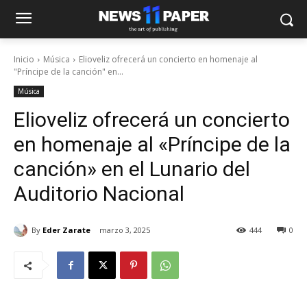
Inicio
Música
Elioveliz ofrecerá un concierto en homenaje al
"Príncipe de la canción" en...
Música
Elioveliz ofrecerá un concierto
en homenaje al «Príncipe de la
canción» en el Lunario del
Auditorio Nacional
By
Eder Zarate
marzo 3, 2025
444
0