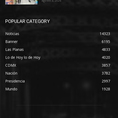
agosto 3, 2026
POPULAR CATEGORY
Noticias
14323
Banner
6195
Las Planas
4833
Lo de Hoy lo de Hoy
4020
CDMX
3857
Nación
3782
Presidencia
2997
Mundo
1928