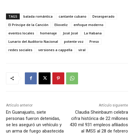
TAGS
balada romántica
cantante cubano
Desesperado
El Príncipe de la Canción
Elioveliz
enfoque moderno
eventos locales
homenaje
José José
La Habana
Lunario del Auditorio Nacional
potente voz
Preso
redes sociales
versiones a cappella
viral
Artículo anterior
Artículo siguiente
En Guanajuato, siete
Claudia Sheinbaum celebra
personas fueron detenidas,
cifra histórica de 22 millones
se les aseguró un vehículo y
430 mil 931 empleos afiliados
un arma de fuego abastecida
al IMSS al 28 de febrero