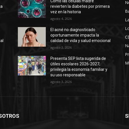
Cómo las células madre
No
ra
revierten la diabetes por primera
B
vez en la historia
agosto 4, 2026
La
Lo
El acné no diagnosticado
oportunamente impacta la
C
al
calidad de vida y salud emocional
N
agosto 3, 2026
Pr
Presenta SEP lista sugerida de
M
útiles escolares 2026-2027;
y
privilegia la economía familiar y
su uso responsable
agosto 3, 2026
SOTROS
S