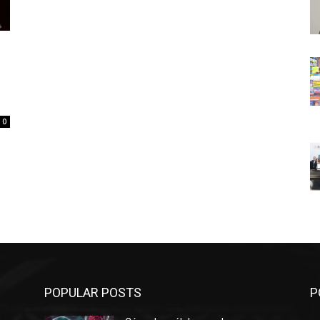
n
0
POPULAR POSTS
P