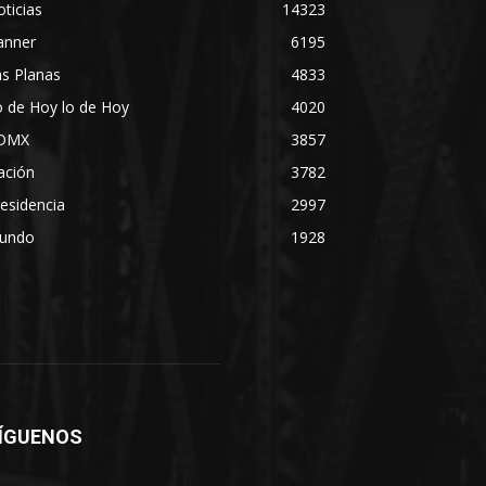
ticias
14323
anner
6195
s Planas
4833
 de Hoy lo de Hoy
4020
DMX
3857
ación
3782
esidencia
2997
undo
1928
ÍGUENOS