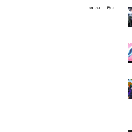
741
0