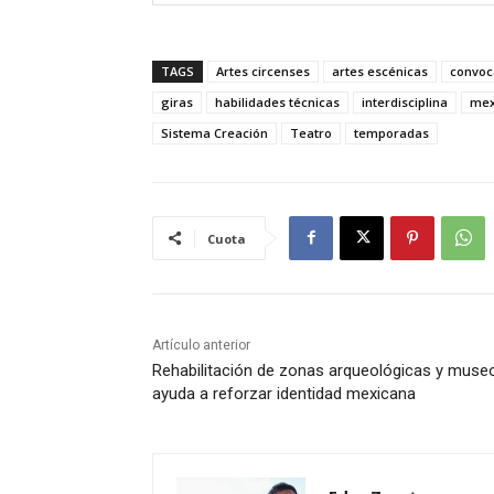
TAGS
Artes circenses
artes escénicas
convoc
giras
habilidades técnicas
interdisciplina
mex
Sistema Creación
Teatro
temporadas
Cuota
Artículo anterior
Rehabilitación de zonas arqueológicas y muse
ayuda a reforzar identidad mexicana