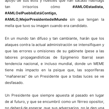
apoyo de sus Bots y huestes que han sacado hashtags
tan irrisorios cómo
#AMLOEstadista,
#AMLOelPuebloEstáContigo,
#AMLO,MejorPresidentedelMundo
sin que tengan la
mella que tuvo su imagen cuando era candidato.
En un mundo tan difuso y tan cambiante, harán que los
ataques contra la actual administración se intensifiquen y
que las errores u omisiones de su gabinete (pese a las
labores propagandísticas de Epigmenio Ibarra) sean
tendencia nacional, e incluso mundial, donde un MEME
tiene más impacto en la psique que, las soporíferas
“mañaneras” de un Presidente que a todas luces se ve
desfasado.
Un Presidente que siempre apuesta al pasado en lugar
de al futuro, y que se encumbró como un férreo opositor,
no deberá de esperar, que sus adversarios, no le den una