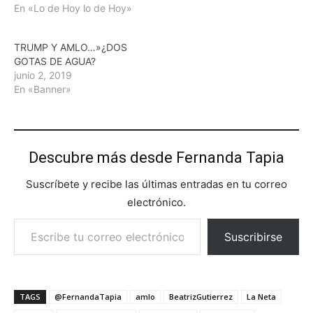
En «Lo de Hoy lo de Hoy»
TRUMP Y AMLO…»¿DOS
GOTAS DE AGUA?
junio 2, 2019
En «Banner»
Descubre más desde Fernanda Tapia
Suscríbete y recibe las últimas entradas en tu correo
electrónico.
Escribe tu correo electrónico…
Suscribirse
TAGS
@FernandaTapia
amlo
BeatrizGutierrez
La Neta