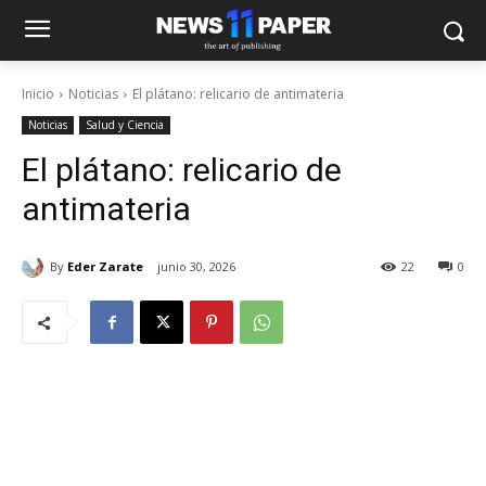
Inicio
Noticias
El plátano: relicario de antimateria
Noticias
Salud y Ciencia
El plátano: relicario de
antimateria
By
Eder Zarate
junio 30, 2026
22
0