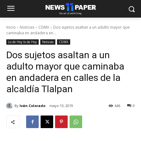
Inicio
Noticias
CDMX
Dos sujetos asaltan a un adulto mayor que
caminaba en andadera en...
Lo de Hoy lo de Hoy
Noticias
CDMX
Dos sujetos asaltan a un
adulto mayor que caminaba
en andadera en calles de la
alcaldía Tlalpan
By
Iván Colorado
mayo 13, 2019
646
0