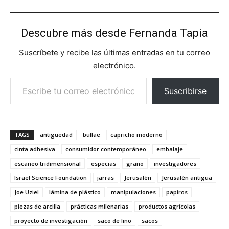
Descubre más desde Fernanda Tapia
Suscríbete y recibe las últimas entradas en tu correo
electrónico.
Escribe tu correo electrónico…
Suscribirse
TAGS
antigüedad
bullae
capricho moderno
cinta adhesiva
consumidor contemporáneo
embalaje
escaneo tridimensional
especias
grano
investigadores
Israel Science Foundation
jarras
Jerusalén
Jerusalén antigua
Joe Uziel
lámina de plástico
manipulaciones
papiros
piezas de arcilla
prácticas milenarias
productos agrícolas
proyecto de investigación
saco de lino
sacos