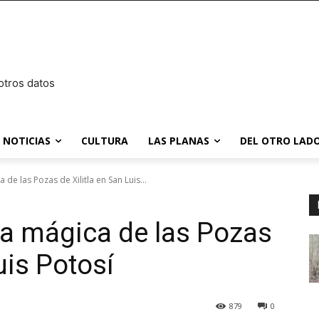
otros datos
NOTICIAS
CULTURA
LAS PLANAS
DEL OTRO LADO
de las Pozas de Xilitla en San Luis...
za mágica de las Pozas
uis Potosí
879
0