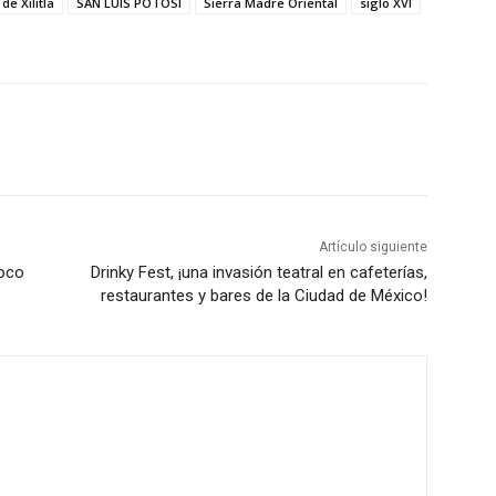
de Xilitla
SAN LUIS POTOSÍ
Sierra Madre Oriental
siglo XVI
Artículo siguiente
poco
Drinky Fest, ¡una invasión teatral en cafeterías,
restaurantes y bares de la Ciudad de México!