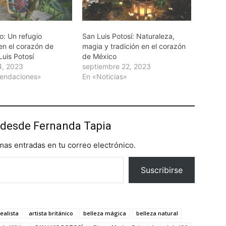
: Un refugio
San Luis Potosí: Naturaleza,
 en el corazón de
magia y tradición en el corazón
 Luis Potosí
de México
4, 2023
septiembre 22, 2023
endaciones»
En «Noticias»
desde Fernanda Tapia
imas entradas en tu correo electrónico.
Suscribirse
ealista
artista británico
belleza mágica
belleza natural