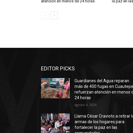
atención en menos de 24 horas
la paz en l
EDITOR PICKS
Guardianes del Agua reparan
más de 400 fugas en Cuautepe
refuerzan atención en menos 
24 horas
agosto 6, 2026
Llama César Cravioto a retirar l
armas de los hogares para
fortalecer la paz en las