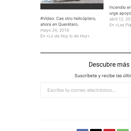
Incendio e
urge apoyo
#Vídeo: Cae otro helicóptero,
abril 12, 2
ahora en Querétaro.
En «Las Pl
mayo 24, 2019
En «Lo de Hoy lo de Hoy»
Descubre más 
Suscríbete y recibe las últ
Escribe tu correo electrónico…