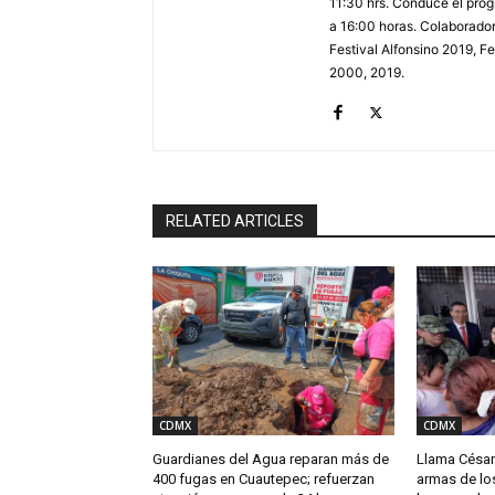
11:30 hrs. Conduce el prog
a 16:00 horas. Colaborador
Festival Alfonsino 2019, F
2000, 2019.
RELATED ARTICLES
CDMX
CDMX
Guardianes del Agua reparan más de
Llama César 
400 fugas en Cuautepec; refuerzan
armas de los