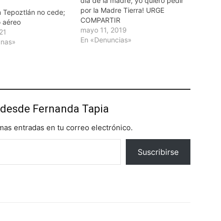
día de la madre, yo quiero pedir
por la Madre Tierra! URGE
n Tepoztlán no cede;
COMPARTIR
 aéreo
mayo 11, 2019
021
En «Denuncias»
anas»
desde Fernanda Tapia
imas entradas en tu correo electrónico.
Suscribirse