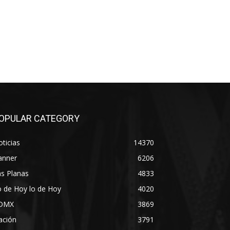
OPULAR CATEGORY
ticias
14370
anner
6206
s Planas
4833
 de Hoy lo de Hoy
4020
DMX
3869
ación
3791