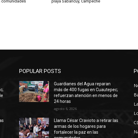
as comunidades
playa Sabancuy, Campeche
POPULAR POSTS
P
Guardianes del Agua reparan
No
c;
más de 400 fugas en Cuautepec;
B
de
refuerzan atención en menos de
24 horas
La
agosto 6, 2026
Lo
as
Llama César Cravioto a retirar las
C
armas de los hogares para
N
fortalecer la paz en las