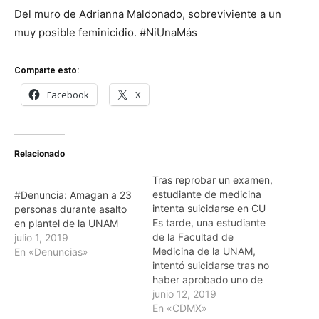
Del muro de Adrianna Maldonado, sobreviviente a un
muy posible feminicidio. #NiUnaMás
Comparte esto:
Facebook
X
Relacionado
Tras reprobar un examen,
estudiante de medicina
#Denuncia: Amagan a 23
intenta suicidarse en CU
personas durante asalto
Es tarde, una estudiante
en plantel de la UNAM
de la Facultad de
julio 1, 2019
Medicina de la UNAM,
En «Denuncias»
intentó suicidarse tras no
haber aprobado uno de
los exámenes de Cirugía.
junio 12, 2019
La joven subió al edificio
En «CDMX»