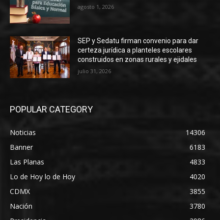
agosto 1, 2026
SEP y Sedatu firman convenio para dar
certeza jurídica a planteles escolares
construidos en zonas rurales y ejidales
julio 31, 2026
POPULAR CATEGORY
Noticias
14306
Banner
6183
Las Planas
4833
Lo de Hoy lo de Hoy
4020
CDMX
3855
Nación
3780