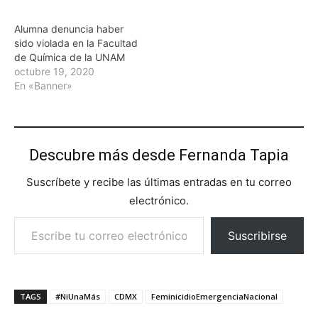
marcado con la letra "B"
dentro de la facultad de
Alumna denuncia haber
Ciudad Universitaria. Este
sido violada en la Facultad
hecho provocó la
de Química de la UNAM
movilización de unidades
octubre 19, 2020
de emergencia…
En «Banner»
Descubre más desde Fernanda Tapia
Suscríbete y recibe las últimas entradas en tu correo
electrónico.
Escribe tu correo electrónico…
Suscribirse
TAGS
#NiUnaMás
CDMX
FeminicidioEmergenciaNacional