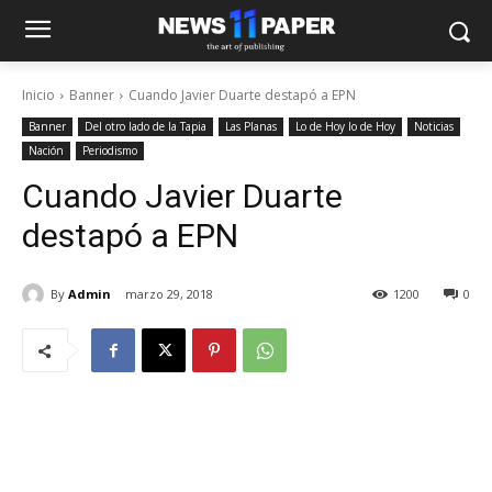
Inicio
Banner
Cuando Javier Duarte destapó a EPN
Banner
Del otro lado de la Tapia
Las Planas
Lo de Hoy lo de Hoy
Noticias
Nación
Periodismo
Cuando Javier Duarte
destapó a EPN
By
Admin
marzo 29, 2018
1200
0