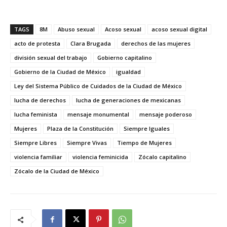
TAGS
8M
Abuso sexual
Acoso sexual
acoso sexual digital
acto de protesta
Clara Brugada
derechos de las mujeres
división sexual del trabajo
Gobierno capitalino
Gobierno de la Ciudad de México
igualdad
Ley del Sistema Público de Cuidados de la Ciudad de México
lucha de derechos
lucha de generaciones de mexicanas
lucha feminista
mensaje monumental
mensaje poderoso
Mujeres
Plaza de la Constitución
Siempre Iguales
Siempre Libres
Siempre Vivas
Tiempo de Mujeres
violencia familiar
violencia feminicida
Zócalo capitalino
Zócalo de la Ciudad de México