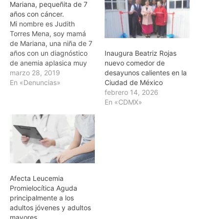
Mariana, pequeñita de 7
años con cáncer.
Mi nombre es Judith
Torres Mena, soy mamá
de Mariana, una niña de 7
años con un diagnóstico
Inaugura Beatriz Rojas
de anemia aplasica muy
nuevo comedor de
grave, ella fue
marzo 28, 2019
desayunos calientes en la
diagnosticada en agosto
En «Denuncias»
Ciudad de México
del año pasado, Marianita
febrero 14, 2026
recibió un primer ciclo de
En «CDMX»
tratamiento con un
medicamento llamado
timoglobulina, estuvimos
en el hospital pasados de
dos…
Afecta Leucemia
Promielocítica Aguda
principalmente a los
adultos jóvenes y adultos
mayores