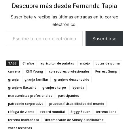
Descubre más desde Fernanda Tapia
Suscríbete y recibe las últimas entradas en tu correo
electrónico.
Escribe tu correo electrónico…
Suscribirse
TAGS
61 años
agricultor de patatas
antojo
botas de goma
carrera
Cliff Young
corredores profesionales
Forrest Gump
granja
granja familiar
granjero desconocido
granjero flacucho
granjero torpe
leyenda
maratonistas profesionales
participantes
patrocinio corporativo
pruebas físicas difíciles del mundo
ráfaga de viento
récord mundial
Siggy Bauer
terreno llano
terreno montañoso
ultramaratón de Sídney a Melbourne
vacas lecheras