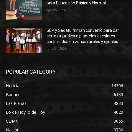
para Educación Básica y Normal
agosto 1, 2026
SEP y Sedatu firman convenio para dar
certeza jurídica a planteles escolares
construidos en zonas rurales y ejidales
julio 31, 2026
POPULAR CATEGORY
Noticias
14306
Banner
6183
Las Planas
4833
Lo de Hoy lo de Hoy
4020
CDMX
3855
Nación
3780