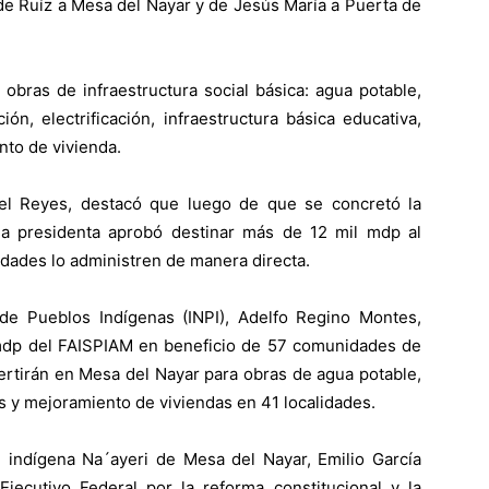
 de Ruíz a Mesa del Nayar y de Jesús María a Puerta de
obras de infraestructura social básica: agua potable,
ción, electrificación, infraestructura básica educativa,
nto de vivienda.
iel Reyes, destacó que luego de que se concretó la
, la presidenta aprobó destinar más de 12 mil mdp al
dades lo administren de manera directa.
l de Pueblos Indígenas (INPI), Adelfo Regino Montes,
mdp del FAISPIAM en beneficio de 57 comunidades de
vertirán en Mesa del Nayar para obras de agua potable,
nas y mejoramiento de viviendas en 41 localidades.
d indígena Na´ayeri de Mesa del Nayar, Emilio García
Ejecutivo Federal por la reforma constitucional y la