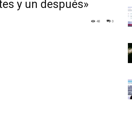
tes y un después»
48
0