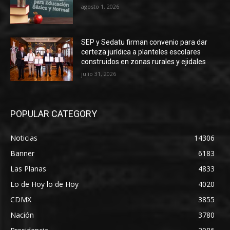
agosto 1, 2026
SEP y Sedatu firman convenio para dar
certeza jurídica a planteles escolares
construidos en zonas rurales y ejidales
julio 31, 2026
POPULAR CATEGORY
Noticias
14306
Banner
6183
Las Planas
4833
Lo de Hoy lo de Hoy
4020
CDMX
3855
Nación
3780