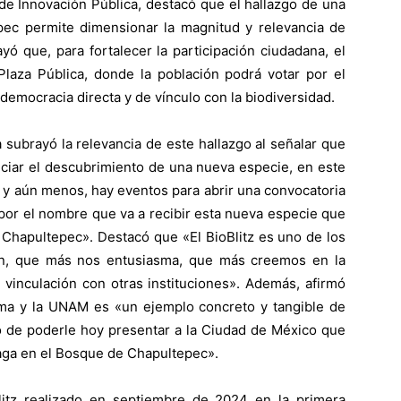
l de Innovación Pública, destacó que el hallazgo de una
ec permite dimensionar la magnitud y relevancia de
yó que, para fortalecer la participación ciudadana, el
 Plaza Pública, donde la población podrá votar por el
democracia directa y de vínculo con la biodiversidad.
a subrayó la relevancia de este hallazgo al señalar que
ciar el descubrimiento de una nueva especie, en este
 y aún menos, hay eventos para abrir una convocatoria
 por el nombre que va a recibir esta nueva especie que
Chapultepec». Destacó que «El BioBlitz es uno de los
n, que más nos entusiasma, que más creemos en la
 vinculación con otras instituciones». Además, afirmó
ma y la UNAM es «un ejemplo concreto y tangible de
o de poderle hoy presentar a la Ciudad de México que
aga en el Bosque de Chapultepec».
litz realizado en septiembre de 2024 en la primera