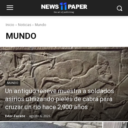
Inicio
Noticias
Mundo
MUNDO
MUNDO
Un antiguo relieve muestra a soldados
asirios utilizando pieles de cabra para
cruzar un río hace 2,900 años
Eder Zarate
-
agosto 6, 2026