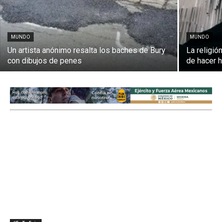
MUNDO
MUNDO
Un artista anónimo resalta los baches de Bury
La religió
con dibujos de penes
de hacer h