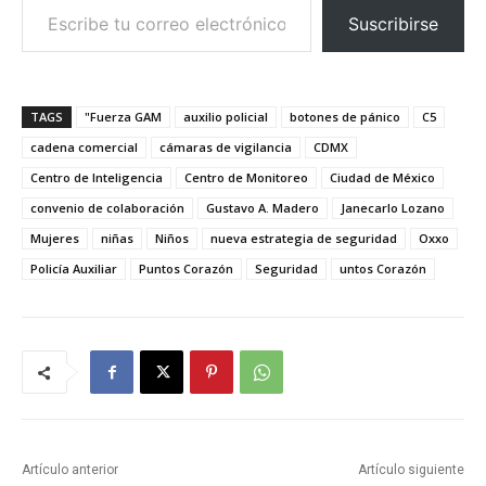
Suscribirse
TAGS
"Fuerza GAM
auxilio policial
botones de pánico
C5
cadena comercial
cámaras de vigilancia
CDMX
Centro de Inteligencia
Centro de Monitoreo
Ciudad de México
convenio de colaboración
Gustavo A. Madero
Janecarlo Lozano
Mujeres
niñas
Niños
nueva estrategia de seguridad
Oxxo
Policía Auxiliar
Puntos Corazón
Seguridad
untos Corazón
Artículo anterior
Artículo siguiente